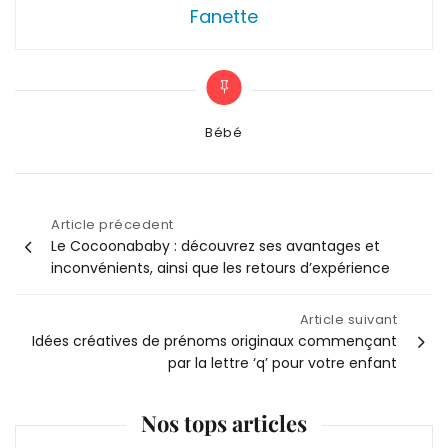
Fanette
Categories
Bébé
Article précedent
Navigation
Le Cocoonababy : découvrez ses avantages et
inconvénients, ainsi que les retours d’expérience
de
Article suivant
l’article
Idées créatives de prénoms originaux commençant
par la lettre ‘q’ pour votre enfant
Nos tops articles