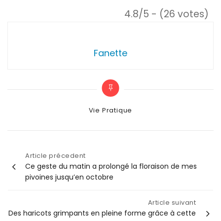
4.8/5 - (26 votes)
Fanette
Categories
Vie Pratique
Article précedent
Navigation
Ce geste du matin a prolongé la floraison de mes
pivoines jusqu’en octobre
de
Article suivant
l’article
Des haricots grimpants en pleine forme grâce à cette