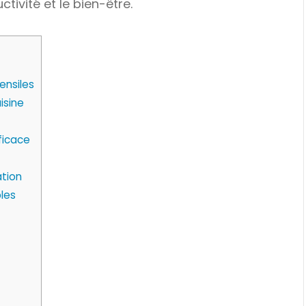
tivité et le bien-être.
ensiles
isine
ficace
ation
les