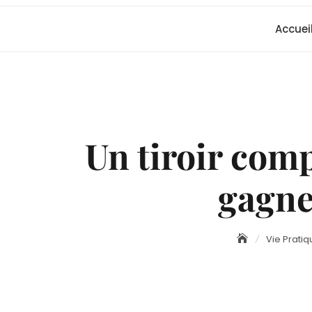
Accuei
Un tiroir comp
gagne
Vie Pratiq