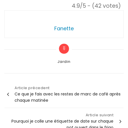
4.9/5 - (42 votes)
Fanette
Categories
Jardin
Article précedent
Navigation
Ce que je fais avec les restes de marc de café après
chaque matinée
de
Article suivant
l’article
Pourquoi je colle une étiquette de date sur chaque
pot ouvert dans le frigo