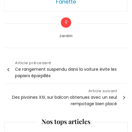
Fanette
Categories
Jardin
Article précedent
Navigation
Ce rangement suspendu dans la voiture évite les
papiers éparpillés
de
Article suivant
l’article
Des pivoines XXL sur balcon obtenues avec un seul
rempotage bien placé
Nos tops articles