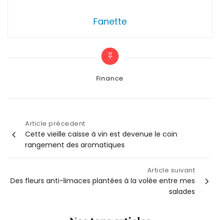
Fanette
Categories
Finance
Article précedent
Navigation
Cette vieille caisse à vin est devenue le coin
rangement des aromatiques
de
Article suivant
l’article
Des fleurs anti-limaces plantées à la volée entre mes
salades