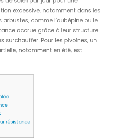
s de soleil par jour pour une
ition excessive, notamment dans les
Les arbustes, comme l’aubépine ou le
tance accrue grâce à leur structure
s surchauffer. Pour les pivoines, un
rtielle, notamment en été, est
blée
ance
s
ur résistance