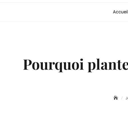
Accuei
Pourquoi planter
J