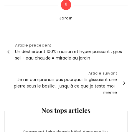
Categories
Jardin
Article précedent
Navigation
Un désherbant 100% maison et hyper puissant : gros
sel + eau chaude = miracle au jardin
de
Article suivant
l’article
Je ne comprenais pas pourquoi ils glissaient une
pierre sous le basilic… jusqu’à ce que je teste moi-
même
Nos tops articles