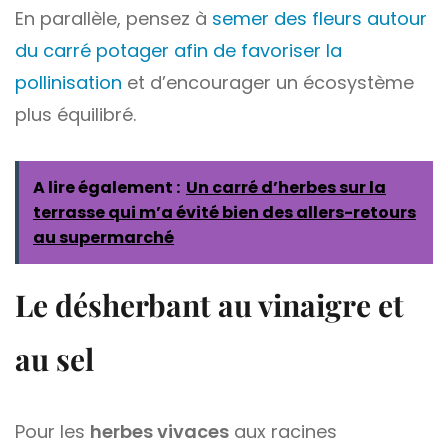
En parallèle, pensez à
semer des fleurs autour
du carré potager afin de favoriser la
pollinisation
et d’encourager un écosystème
plus équilibré.
A lire également :
Un carré d’herbes sur la
terrasse qui m’a évité bien des allers-retours
au supermarché
Le désherbant au vinaigre et
au sel
Pour les
herbes vivaces
aux racines