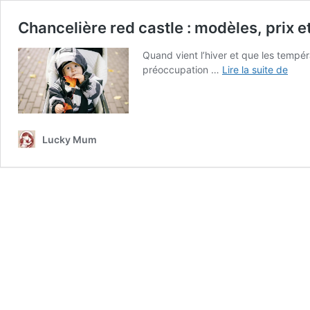
Chancelière red castle : modèles, prix et
Quand vient l’hiver et que les tempér
Chan
préoccupation …
Lire la suite de
red
castl
:
modè
Lucky Mum
prix
et
avis
d’uti