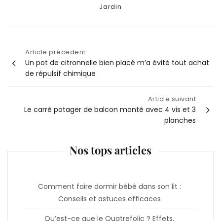
Categories
Jardin
Article précedent
Navigation
Un pot de citronnelle bien placé m’a évité tout achat
de répulsif chimique
de
Article suivant
l’article
Le carré potager de balcon monté avec 4 vis et 3
planches
Nos tops articles
Comment faire dormir bébé dans son lit :
Conseils et astuces efficaces
Qu’est-ce que le Quatrefolic ? Effets,