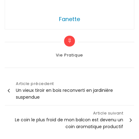
Fanette
Categories
Vie Pratique
Article précedent
Navigation
Un vieux tiroir en bois reconverti en jardinière
suspendue
de
Article suivant
l’article
Le coin le plus froid de mon balcon est devenu un
coin aromatique productif