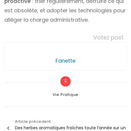
proactive
: trier régulièrement, détruire ce qui
est obsolète, et adopter les technologies pour
alléger la charge administrative.
Votez post
Fanette
Categories
Vie Pratique
Article précedent
Navigation
Des herbes aromatiques fraîches toute l’année sur un