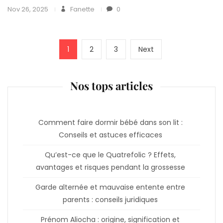
Nov 26, 2025
Fanette
0
Pagination
Page
Page
Page
Next
1
2
3
Next
page
des
Nos tops articles
publications
Comment faire dormir bébé dans son lit :
Conseils et astuces efficaces
Qu’est-ce que le Quatrefolic ? Effets,
avantages et risques pendant la grossesse
Garde alternée et mauvaise entente entre
parents : conseils juridiques
Prénom Aliocha : origine, signification et