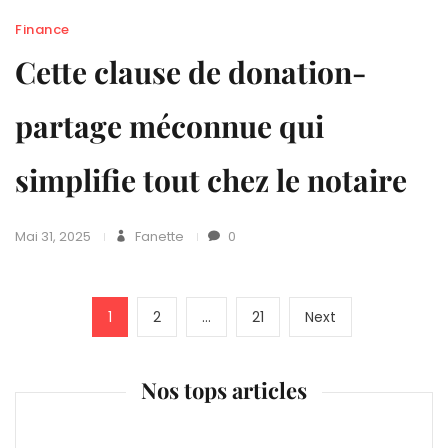
Finance
Cette clause de donation-
partage méconnue qui
simplifie tout chez le notaire
Mai 31, 2025
Fanette
0
Pagination
Page
Page
Page
Next
1
2
…
21
Next
page
des
Nos tops articles
publications